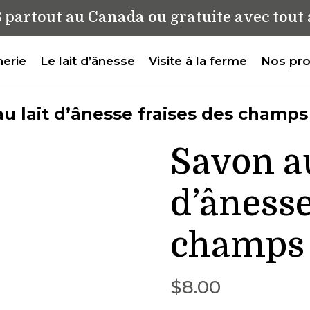
$ partout au Canada ou gratuite
avec tout 
nerie
Le lait d’ânesse
Visite à la ferme
Nos pro
au lait d’ânesse fraises des champs
Savon au
d’ânesse
champs
$
8.00