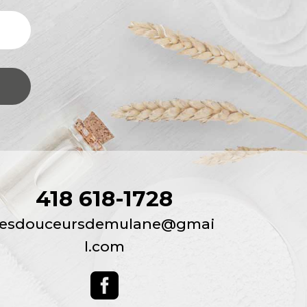
418 618-1728
lesdouceursdemulane@gmai
l.com