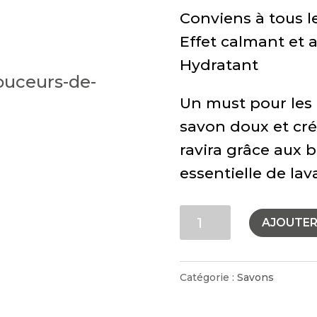
Conviens à tous l
Effet calmant et 
Hydratant
Un must pour les
savon doux et cré
ravira grâce aux b
essentielle de lav
quantité
AJOUTER
de
Savon
Catégorie :
Savons
à
la