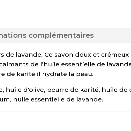
lavande
au
lait
mations complémentaires
d’ânesse
s de lavande. Ce savon doux et crémeux a
 calmants de l’huile essentielle de lavan
 de karité il hydrate la peau.
e, huile d'olive, beurre de karité, huile d
m, huile essentielle de lavande.