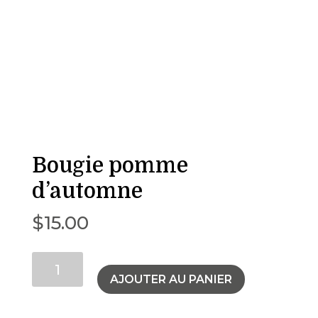
Bougie pomme
d’automne
$
15.00
quantité
AJOUTER AU PANIER
de
Bougie