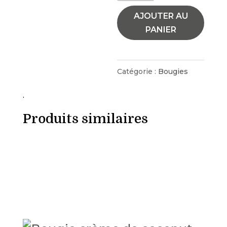
de
Bougie
AJOUTER AU
PANIER
forêt
boréale
Catégorie :
Bougies
.
Produits similaires