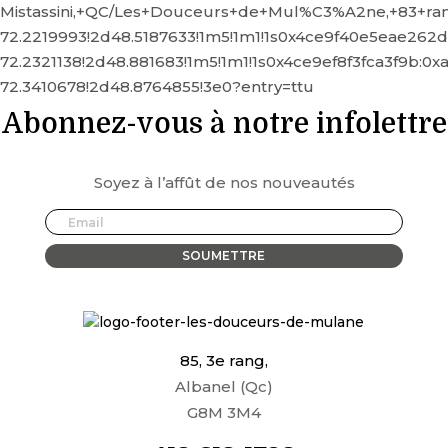
Mistassini,+QC/Les+Douceurs+de+Mul%C3%A2ne,+83+ran
72.2219993!2d48.5187633!1m5!1m1!1s0x4ce9f40e5eae262
72.2321138!2d48.881683!1m5!1m1!1s0x4ce9ef8f3fca3f9b:0
72.3410678!2d48.8764855!3e0?entry=ttu
Abonnez-vous à notre infolettre
Soyez à l’affût de nos nouveautés
85, 3e rang,
Albanel (Qc)
G8M 3M4